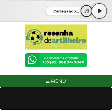
Carregando...
Fale conosco via Whatsapp:
+55 (85) 98804-0040
MENU