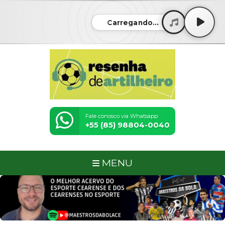
Carregando...
Fale conosco via Whatsapp:
+55 (85) 98804-0040
MENU