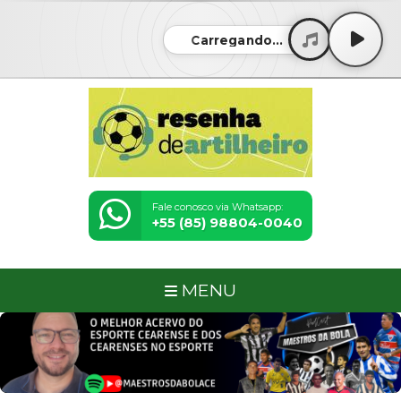
Carregando...
Fale conosco via Whatsapp:
+55 (85) 98804-0040
MENU